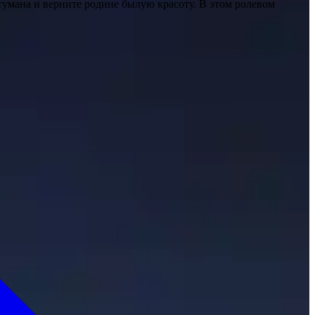
умана и верните родине былую красоту. В этом ролевом