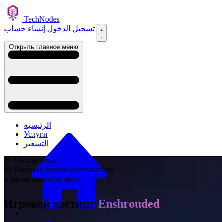
TechNodes
إنشاء حساب
تسجيل الدخول
Открыть главное меню
الرئيسية
Услуги
التسعير
💸 Низкая цена
🚀 Высокая производительность
⚡ Минимальный пинг
Игровой хостинг
Enshrouded