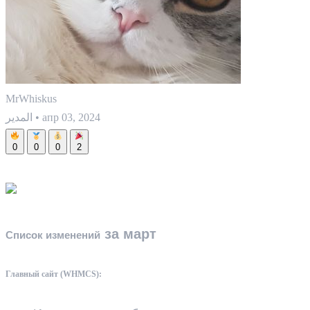
MrWhiskus
апр 03, 2024
•
المدير
0
0
0
2
за март
Список изменений
Главный сайт (WHMCS):