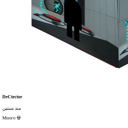
DeCtector
منذ سنتين
Много 💀