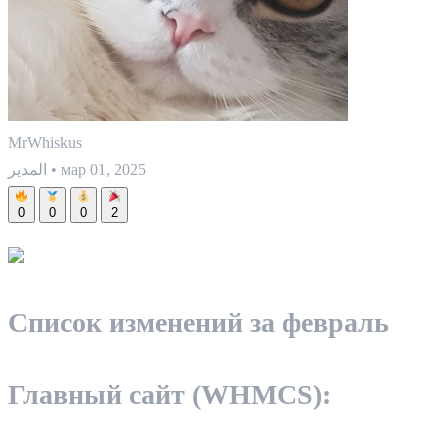
MrWhiskus
мар 01, 2025
•
المدير
0
0
0
2
Список изменений за февраль
Главный сайт (WHMCS):