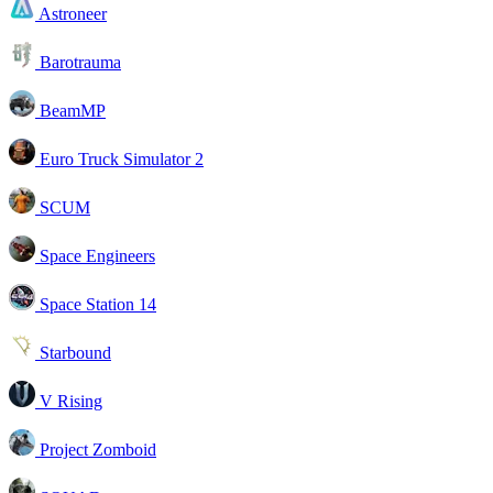
Astroneer
Barotrauma
BeamMP
Euro Truck Simulator 2
SCUM
Space Engineers
Space Station 14
Starbound
V Rising
Project Zomboid