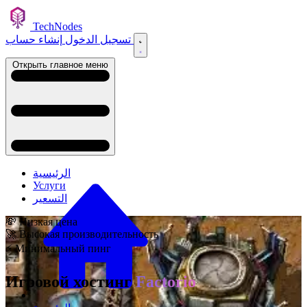
TechNodes
إنشاء حساب
تسجيل الدخول
Открыть главное меню
الرئيسية
Услуги
التسعير
💸 Низкая цена
🚀 Высокая производительность
⚡ Минимальный пинг
Игровой хостинг
Factorio