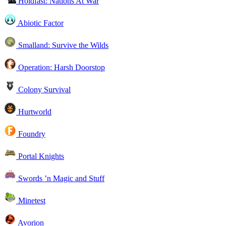
Holdfast: Nations At War
Abiotic Factor
Smalland: Survive the Wilds
Operation: Harsh Doorstop
Colony Survival
Hurtworld
Foundry
Portal Knights
Swords ’n Magic and Stuff
Minetest
Avorion