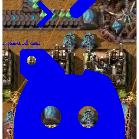
انضم إلى ديسكورد
التسعير