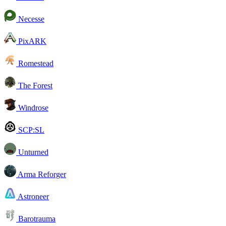
Necesse
PixARK
Romestead
The Forest
Windrose
SCP:SL
Unturned
Arma Reforger
Astroneer
Barotrauma