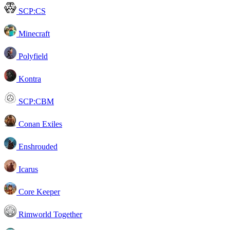
SCP:CS
Minecraft
Polyfield
Kontra
SCP:CBM
Conan Exiles
Enshrouded
Icarus
Core Keeper
Rimworld Together