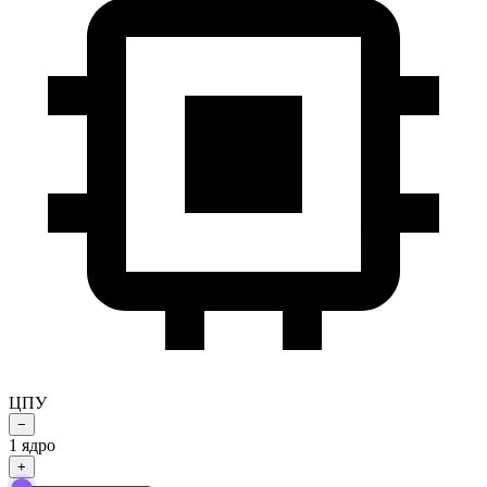
ЦПУ
−
1
ядро
+