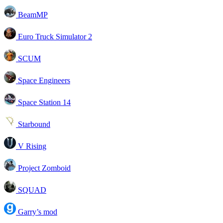
BeamMP
Euro Truck Simulator 2
SCUM
Space Engineers
Space Station 14
Starbound
V Rising
Project Zomboid
SQUAD
Garry’s mod