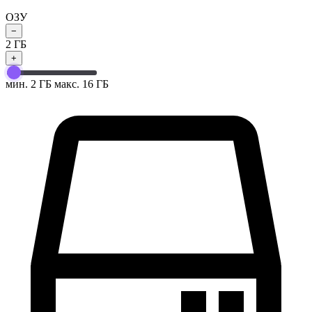
ОЗУ
−
2
ГБ
+
мин. 2 ГБ
макс. 16 ГБ