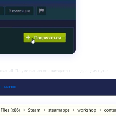
икаций. По умолчанию они находятся по следующему пути:
t/
440900