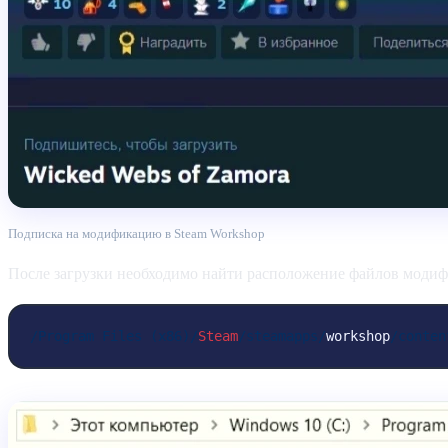
Подписка на модификацию в Steam Workshop
После загрузки необходимо найти расположение файлов модиф
/Program Files (x86)/
Steam
/steamapps/
workshop
/conten