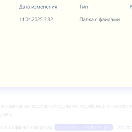
го каждая папка представляет отдельную модификацию и содерж
нужно.
ов и их файлов (например:
). Это у
XXXXXXXXX = modname.pak