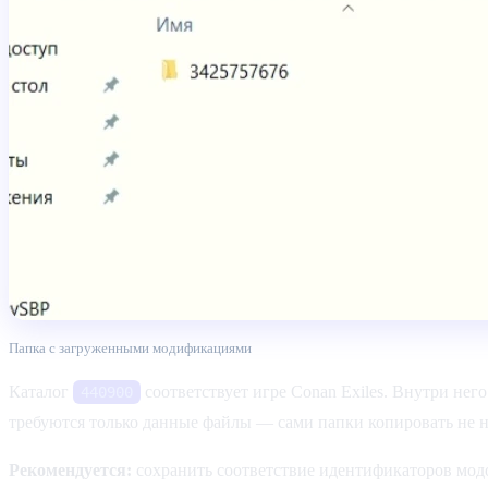
Папка с загруженными модификациями
Каталог
соответствует игре Conan Exiles. Внутри не
440900
требуются только данные файлы — сами папки копировать не 
Рекомендуется:
сохранить соответствие идентификаторов мод