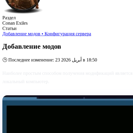
Раздел
Conan Exiles
Статьи
Добавление модов
•
Конфигурация сервера
Добавление модов
Последнее изменение: 23 أبريل 2026 в 18:50
🕒
Наиболее простым способом получения модификаций является п
локальный компьютер.