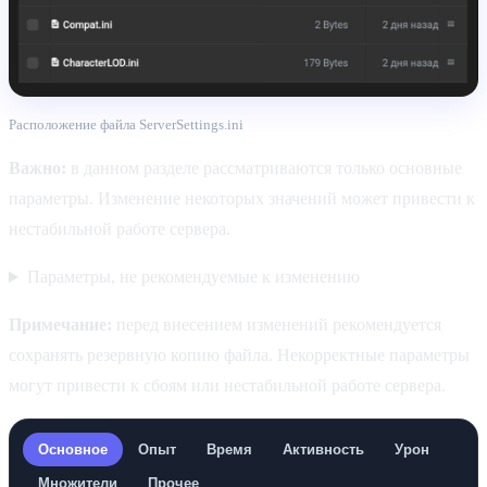
Расположение файла ServerSettings.ini
Важно:
в данном разделе рассматриваются только основные
параметры. Изменение некоторых значений может привести к
нестабильной работе сервера.
Параметры, не рекомендуемые к изменению
Примечание:
перед внесением изменений рекомендуется
сохранять резервную копию файла. Некорректные параметры
могут привести к сбоям или нестабильной работе сервера.
Основное
Опыт
Время
Активность
Урон
Множители
Прочее