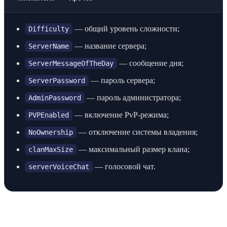
— общий уровень сложности;
Difficulty
— название сервера;
ServerName
— сообщение дня;
ServerMessageOfTheDay
— пароль сервера;
ServerPassword
— пароль администратора;
AdminPassword
— включение PvP-режима;
PVPEnabled
— отключение системы владения;
NoOwnership
— максимальный размер клана;
clanMaxSize
— голосовой чат.
serverVoiceChat