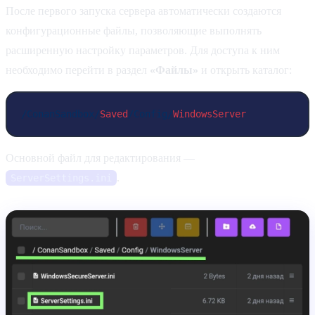
После первого запуска сервера автоматически создаются
конфигурационные файлы, позволяющие выполнять
расширенную настройку параметров. Для доступа к ним
необходимо перейти в раздел
«Файлы»
и открыть каталог:
/ConanSandbox/
Saved
/Config/
WindowsServer
Основной файл для редактирования —
.
ServerSettings.ini