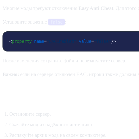
Многие моды требуют отключения
Easy Anti-Cheat
. Для этого
Установите значение
:
false
<
property
name
=
"EACEnabled"
value
=
"false"
/>
После изменения сохраните файл и перезапустите сервер.
Важно:
если на сервере отключён EAC, игроки также должны за
Как установить мод
Остановите сервер.
Скачайте мод из надёжного источника.
Распакуйте архив мода на своём компьютере.