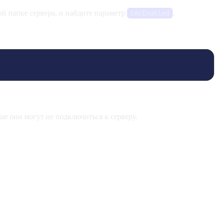
ой папке сервера, и найдите параметр
.
EACEnabled
ае они могут не подключиться к серверу.