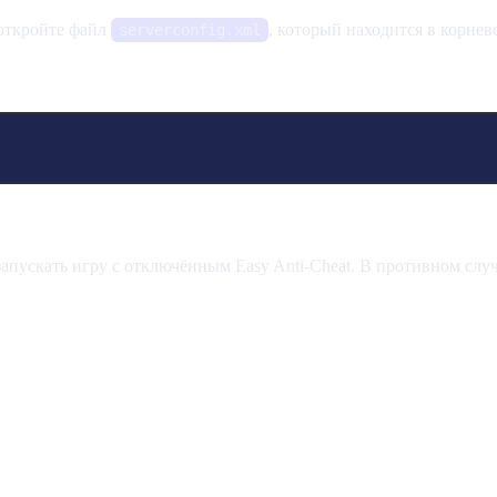
 откройте файл
, который находится в корнев
serverconfig.xml
пускать игру с отключённым Easy Anti-Cheat. В противном случ