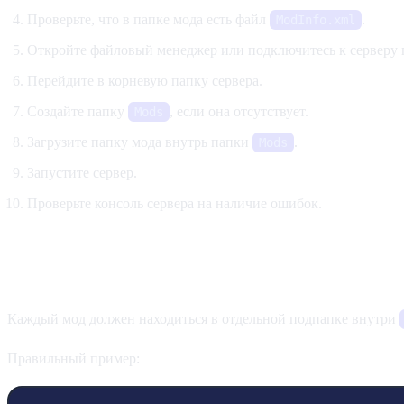
Проверьте, что в папке мода есть файл
.
ModInfo.xml
Откройте файловый менеджер или подключитесь к серверу 
Перейдите в корневую папку сервера.
Создайте папку
, если она отсутствует.
Mods
Загрузите папку мода внутрь папки
.
Mods
Запустите сервер.
Проверьте консоль сервера на наличие ошибок.
Правильная структура папок
Каждый мод должен находиться в отдельной подпапке внутри
Правильный пример: