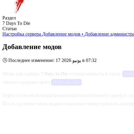
Раздел
7 Days To Die
Статьи
Настройка сервера
Добавление модов
•
Добавление администр
Добавление модов
Последнее изменение: 17 يونيو 2026 в 07:32
🕒
Моды для сервера
7 Days to Die
устанавливаются в папку
Mods
обычно содержит файл
.
ModInfo.xml
Перед установкой модов рекомендуется остановить сервер и с
После удаления таких модов сохранение может работать некорр
Отключение EAC