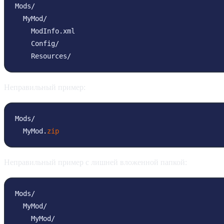
Mods/

  MyMod/

    ModInfo.xml

    Config/

    Resources/
Неправильный пример:
Mods/

  MyMod.
zip
Неправильный пример с лишней вложенной папкой:
Mods/

  MyMod/

    MyMod/
