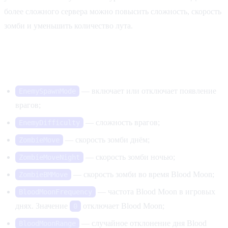
более сложного сервера можно повысить сложность, скорость
зомби и уменьшить количество лута.
Зомби и Blood Moon
— включает или отключает появление
EnemySpawnMode
врагов;
— сложность врагов;
EnemyDifficulty
— скорость зомби днём;
ZombieMove
— скорость зомби ночью;
ZombieMoveNight
— скорость зомби во время Blood Moon;
ZombieBMMove
— частота Blood Moon в игровых
BloodMoonFrequency
днях. Значение
отключает Blood Moon;
0
— случайное отклонение дня Blood
BloodMoonRange