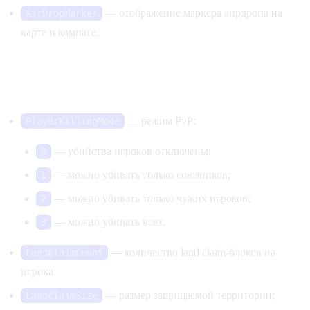
— отображение маркера аирдропа на
AirDropMarker
карте и компасе.
PvP и защита территории
— режим PvP:
PlayerKillingMode
— убийства игроков отключены;
0
— можно убивать только союзников;
1
— можно убивать только чужих игроков;
2
— можно убивать всех.
3
— количество land claim-блоков на
LandClaimCount
игрока;
— размер защищаемой территории;
LandClaimSize