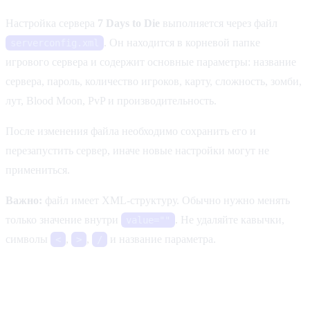
Настройка сервера
7 Days to Die
выполняется через файл
. Он находится в корневой папке
serverconfig.xml
игрового сервера и содержит основные параметры: название
сервера, пароль, количество игроков, карту, сложность, зомби,
лут, Blood Moon, PvP и производительность.
После изменения файла необходимо сохранить его и
перезапустить сервер, иначе новые настройки могут не
примениться.
Важно:
файл имеет XML-структуру. Обычно нужно менять
только значение внутри
. Не удаляйте кавычки,
value=""
символы
,
,
и название параметра.
<
>
/
Пример настройки