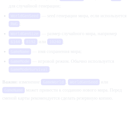
для случайной генерации;
— seed генерации мира, если используется
WorldGenSeed
;
RWG
— размер случайного мира, например
WorldGenSize
,
или
;
6144
8192
10240
— имя сохранения мира;
GameName
— игровой режим. Обычно используется
GameMode
.
GameModeSurvival
Важно:
изменение
,
или
GameWorld
WorldGenSeed
может привести к созданию нового мира. Перед
GameName
сменой карты рекомендуется сделать резервную копию.
Сложность и игровой процесс