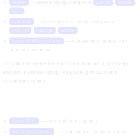
— регион сервера, например
,
,
Region
Europe
Russia
;
Asia
— основной язык сервера, например
Language
,
,
;
English
Russian
German
— максимальное количество
ServerMaxPlayerCount
игроков на сервере.
Для обычной первичной настройки чаще всего достаточно
изменить название сервера, описание, регион, язык и
количество игроков.
Подключение и видимость сервера
— основной порт сервера;
ServerPort
— отображение сервера в списке:
ServerVisibility