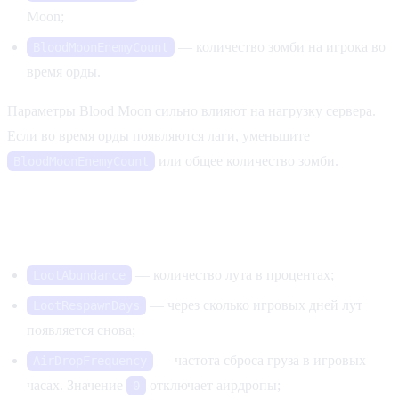
Moon;
— количество зомби на игрока во
BloodMoonEnemyCount
время орды.
Параметры Blood Moon сильно влияют на нагрузку сервера.
Если во время орды появляются лаги, уменьшите
или общее количество зомби.
BloodMoonEnemyCount
Лут и аирдропы
— количество лута в процентах;
LootAbundance
— через сколько игровых дней лут
LootRespawnDays
появляется снова;
— частота сброса груза в игровых
AirDropFrequency
часах. Значение
отключает аирдропы;
0