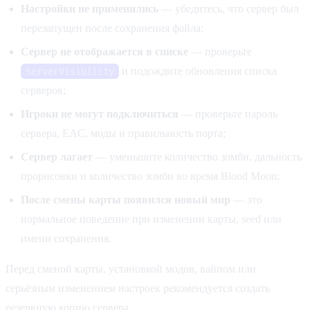
Настройки не применились
— убедитесь, что сервер был
перезапущен после сохранения файла;
Сервер не отображается в списке
— проверьте
и подождите обновления списка
ServerVisibility
серверов;
Игроки не могут подключиться
— проверьте пароль
сервера, EAC, моды и правильность порта;
Сервер лагает
— уменьшите количество зомби, дальность
прорисовки и количество зомби во время Blood Moon;
После смены карты появился новый мир
— это
нормальное поведение при изменении карты, seed или
имени сохранения.
Перед сменой карты, установкой модов, вайпом или
серьёзным изменением настроек рекомендуется создать
резервную копию сервера.