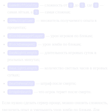
— сложность от
до
, где
—
GameDifficulty
0
5
0
самая лёгкая, а
— самая сложная;
5
— множитель получаемого опыта в
XPMultiplier
процентах;
— урон игроков по блокам;
BlockDamagePlayer
— урон зомби по блокам;
BlockDamageAI
— длительность игровых суток в
DayNightLength
реальных минутах;
— количество светлых часов в игровых
DayLightLength
сутках;
— штраф после смерти;
DeathPenalty
— что игрок теряет после смерти.
DropOnDeath
Если нужно сделать сервер проще, можно снизить сложность,
увеличить опыт и уменьшить урон зомби по блокам. Для