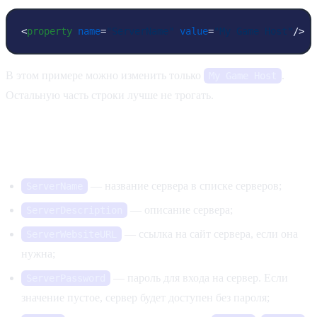
<
property
name
=
"ServerName"
value
=
"My Game Host"
/>
В этом примере можно изменить только
.
My Game Host
Остальную часть строки лучше не трогать.
Основные параметры сервера
— название сервера в списке серверов;
ServerName
— описание сервера;
ServerDescription
— ссылка на сайт сервера, если она
ServerWebsiteURL
нужна;
— пароль для входа на сервер. Если
ServerPassword
значение пустое, сервер будет доступен без пароля;