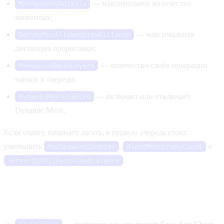
— максимальное количество
MaxSpawnedAnimals
животных;
— максимальная
ServerMaxAllowedViewDistance
дистанция прорисовки;
— количество слоёв генерации
MaxQueuedMeshLayers
чанков в очереди;
— включает или отключает
DynamicMeshEnabled
Dynamic Mesh.
Если сервер начинает лагать, в первую очередь стоит
уменьшить
,
и
MaxSpawnedZombies
BloodMoonEnemyCount
.
ServerMaxAllowedViewDistance
Администрирование и EAC