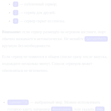
— публичный сервер;
2
— сервер для друзей;
1
— сервер скрыт из списка.
0
Внимание:
если сервер размещён на игровом хостинге, порт
обычно назначается автоматически. Не меняйте
ServerPort
вручную без необходимости.
Если сервер не появился в общем списке сразу после запуска,
подождите несколько минут. Список серверов может
обновляться не мгновенно.
Карта и сохранение мира
— выбранный мир. Можно использовать
GameWorld
готовую карту, например
, или указать
Navezgane
RWG