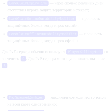
— через сколько реальных дней
LandClaimExpiryTime
отсутствия игрока защита территории истекает;
— прочность
LandClaimOnlineDurabilityModifier
защищённых блоков, когда игрок онлайн;
— прочность
LandClaimOfflineDurabilityModifier
защищённых блоков, когда игрок офлайн.
Для PvE-сервера обычно используют
со
PlayerKillingMode
значением
. Для PvP-сервера можно установить значение
0
.
3
Производительность
— максимальное количество зомби
MaxSpawnedZombies
на всей карте одновременно;