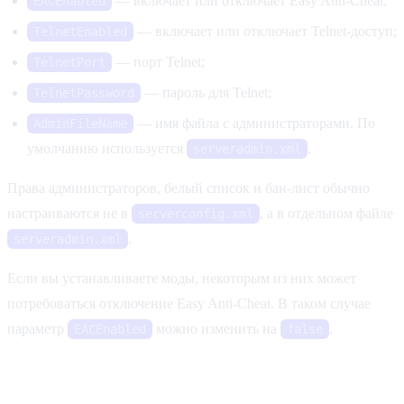
— включает или отключает Easy Anti-Cheat;
EACEnabled
— включает или отключает Telnet-доступ;
TelnetEnabled
— порт Telnet;
TelnetPort
— пароль для Telnet;
TelnetPassword
— имя файла с администраторами. По
AdminFileName
умолчанию используется
.
serveradmin.xml
Права администраторов, белый список и бан-лист обычно
настраиваются не в
, а в отдельном файле
serverconfig.xml
.
serveradmin.xml
Если вы устанавливаете моды, некоторым из них может
потребоваться отключение Easy Anti-Cheat. В таком случае
параметр
можно изменить на
.
EACEnabled
false
Порядок настройки