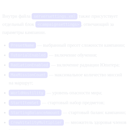
Настройки кампании
Внутри файла
также присутствует
serversettings.xml
отдельный блок
, отвечающий за
<campaignsettings>
параметры кампании.
— выбранный пресет сложности кампании;
PresetName
— включение обучения;
TutorialEnabled
— включение радиации Юпитера;
RadiationEnabled
— максимальное количество миссий
MaxMissionCount
на маршрут;
— уровень опасности мира;
WorldHostility
— стартовый набор предметов;
StartItemSet
— стартовый баланс кампании;
StartingBalanceAmount
— множитель здоровья членов
CrewVitalityMultiplier