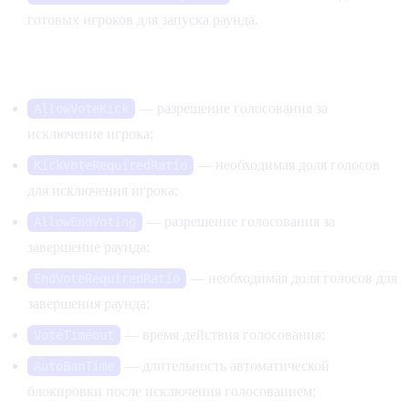
готовых игроков для запуска раунда.
Голосования и управление игроками
— разрешение голосования за
AllowVoteKick
исключение игрока;
— необходимая доля голосов
KickVoteRequiredRatio
для исключения игрока;
— разрешение голосования за
AllowEndVoting
завершение раунда;
— необходимая доля голосов для
EndVoteRequiredRatio
завершения раунда;
— время действия голосования;
VoteTimeout
— длительность автоматической
AutoBanTime
блокировки после исключения голосованием;