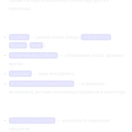
предметов перетаскиванием в инвентарь другого
персонажа.
Визуальные и вспомогательные настройки
— режим линии обзора (
,
LosMode
Transparent
,
);
Opaque
None
— отображение полос здоровья
ShowEnemyHealthBars
врагов;
— язык интерфейса;
Language
— разрешение
AllowImmediateItemDelivery
мгновенной доставки купленных предметов в инвентарь.
Предатели и PvP
— вероятность появления
TraitorProbability
предателя;