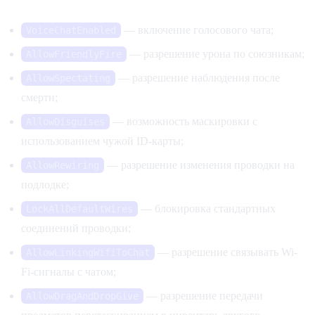
Правила взаимодействия игроков
— включение голосового чата;
VoiceChatEnabled
— разрешение урона по союзникам;
AllowFriendlyFire
— разрешение наблюдения после
AllowSpectating
смерти;
— возможность маскировки с
AllowDisguises
использованием чужой ID-карты;
— разрешение изменения проводки на
AllowRewiring
подлодке;
— блокировка стандартных
LockAllDefaultWires
соединений проводки;
— разрешение связывать Wi-
AllowLinkingWifiToChat
Fi-сигналы с чатом;
— разрешение передачи
AllowDragAndDropGive