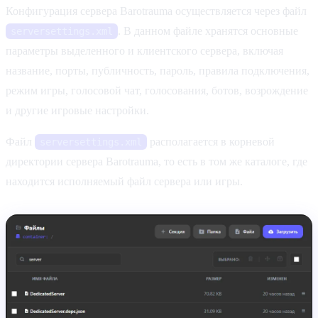
Конфигурация сервера Barotrauma осуществляется через файл
. В данном файле хранятся основные
serversettings.xml
параметры выделенного и клиентского сервера, включая
название, порты, публичность, пароль, правила подключения,
режим игры, голосовой чат, голосования, ботов, возрождение
и другие игровые настройки.
Файл
располагается в корневой
serversettings.xml
директории сервера Barotrauma, то есть в том же каталоге, где
находится исполняемый файл сервера или игры.