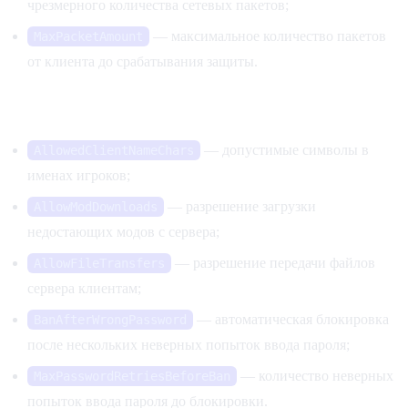
чрезмерного количества сетевых пакетов;
— максимальное количество пакетов
MaxPacketAmount
от клиента до срабатывания защиты.
Подключение игроков и передача файлов
— допустимые символы в
AllowedClientNameChars
именах игроков;
— разрешение загрузки
AllowModDownloads
недостающих модов с сервера;
— разрешение передачи файлов
AllowFileTransfers
сервера клиентам;
— автоматическая блокировка
BanAfterWrongPassword
после нескольких неверных попыток ввода пароля;
— количество неверных
MaxPasswordRetriesBeforeBan
попыток ввода пароля до блокировки.