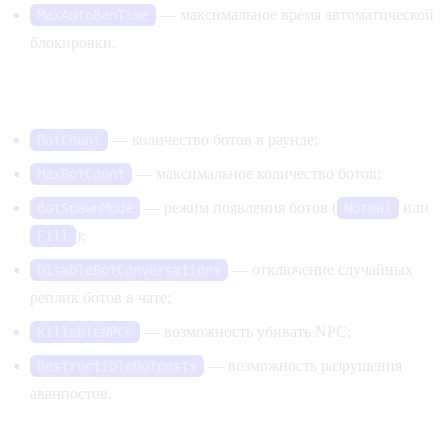
— максимальное время автоматической
MaxAutoBanTime
блокировки.
Боты и NPC
— количество ботов в раунде;
BotCount
— максимальное количество ботов;
MaxBotCount
— режим появления ботов (
или
BotSpawnMode
Normal
);
Fill
— отключение случайных
DisableBotConversations
реплик ботов в чате;
— возможность убивать NPC;
KillableNPCs
— возможность разрушения
DestructibleOutposts
аванпостов.