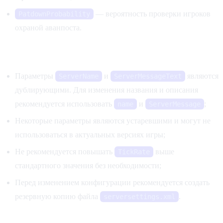
— вероятность проверки игроков
PatdownProbability
охраной аванпоста.
Примечания
Параметры
и
являются
ServerName
ServerMessageText
дублирующими. Для изменения названия и описания
рекомендуется использовать
и
;
name
ServerMessage
Некоторые параметры являются устаревшими и могут не
использоваться в актуальных версиях игры;
Не рекомендуется повышать
выше
TickRate
стандартного значения без необходимости;
Перед изменением конфигурации рекомендуется создать
резервную копию файла
.
serversettings.xml