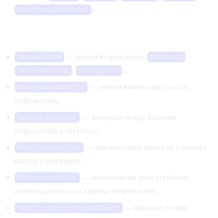
).
SomethingDifferent
Возрождение игроков
— режим возрождения (
,
RespawnMode
MidRound
,
);
BetweenRounds
Permadeath
— использование шаттла для
UseRespawnShuttle
возрождения;
— интервал между волнами
RespawnInterval
возрождения в секундах;
— максимальное время на стыковку
MaxTransportTime
шаттла с подлодкой;
— минимальная доля погибших
MinRespawnRatio
игроков для запуска таймера возрождения;
— процент потери
SkillLossPercentageOnDeath