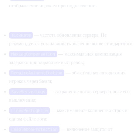
отображаемое игрокам при подключении.
Сетевые и технические параметры
— частота обновления сервера. Не
TickRate
рекомендуется устанавливать значение выше стандартного;
— максимальная компенсация
MaxLagCompensation
задержки при обработке выстрелов;
— обязательная авторизация
RequireAuthentication
игроков через Steam;
— сохранение логов сервера после его
SaveServerLogs
выключения;
— максимальное количество строк в
LinesPerLogFile
одном файле лога;
— включение защиты от
EnableDoSProtection