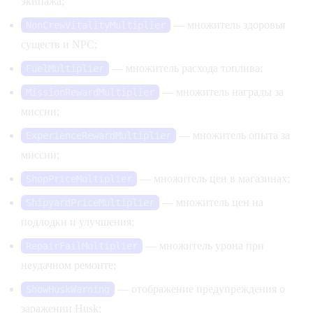
экипажа;
— множитель здоровья
NonCrewVitalityMultiplier
существ и NPC;
— множитель расхода топлива;
FuelMultiplier
— множитель награды за
MissionRewardMultiplier
миссии;
— множитель опыта за
ExperienceRewardMultiplier
миссии;
— множитель цен в магазинах;
ShopPriceMultiplier
— множитель цен на
ShipyardPriceMultiplier
подлодки и улучшения;
— множитель урона при
RepairFailMultiplier
неудачном ремонте;
— отображение предупреждения о
ShowHuskWarning
заражении Husk;