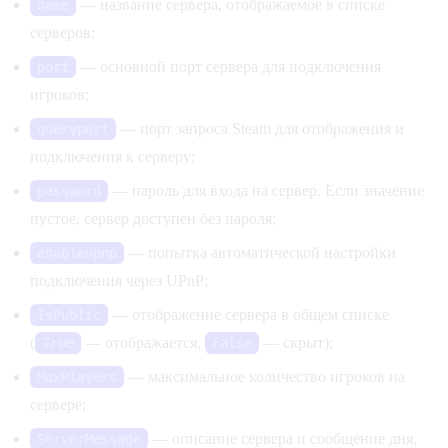
— название сервера, отображаемое в списке
name
серверов;
— основной порт сервера для подключения
port
игроков;
— порт запроса Steam для отображения и
queryport
подключения к серверу;
— пароль для входа на сервер. Если значение
password
пустое, сервер доступен без пароля;
— попытка автоматической настройки
enableupnp
подключения через UPnP;
— отображение сервера в общем списке
IsPublic
(
— отображается,
— скрыт);
True
False
— максимальное количество игроков на
MaxPlayers
сервере;
— описание сервера и сообщение дня,
ServerMessage