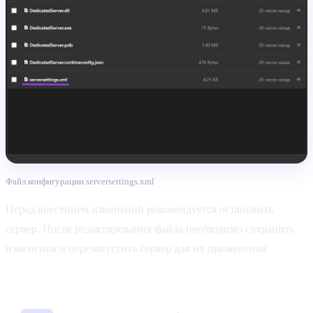
Файл конфигурации serversettings.xml
Перед внесением изменений рекомендуется остановить
сервер. После редактирования файла необходимо сохранить
изменения и перезапустить сервер для их применения.
Основные параметры сервера