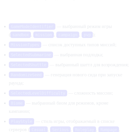
Игровой процесс
— выбранный режим игры
GameModeIdentifier
(
,
,
,
);
sandbox
mission
campaign
pvp
— список доступных типов миссий;
MissionTypes
— выбранная подлодка;
SelectedSubmarine
— выбранный шаттл для возрождения;
SelectedShuttle
— генерация нового сида при запуске
RandomizeSeed
раунда;
— сложность миссии;
SelectedLevelDifficulty
— выбранный биом для режимов, кроме
Biome
кампании;
— стиль игры, отображаемый в списке
PlayStyle
серверов (
,
,
,
,
Casual
Serious
Roleplay
Rampage