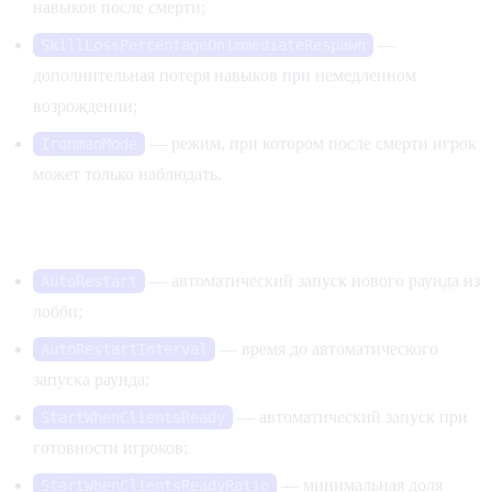
навыков после смерти;
—
SkillLossPercentageOnImmediateRespawn
дополнительная потеря навыков при немедленном
возрождении;
— режим, при котором после смерти игрок
IronmanMode
может только наблюдать.
Автоматический запуск раунда
— автоматический запуск нового раунда из
AutoRestart
лобби;
— время до автоматического
AutoRestartInterval
запуска раунда;
— автоматический запуск при
StartWhenClientsReady
готовности игроков;
— минимальная доля
StartWhenClientsReadyRatio