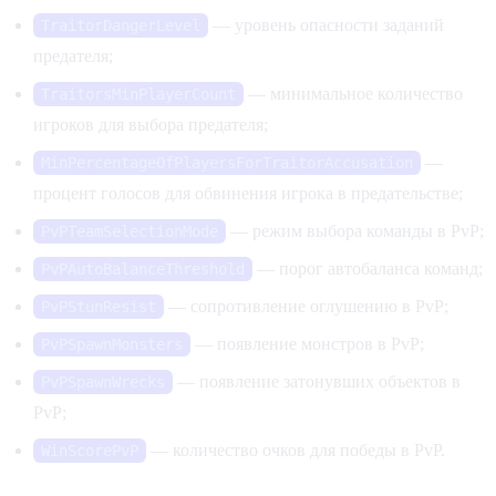
— уровень опасности заданий
TraitorDangerLevel
предателя;
— минимальное количество
TraitorsMinPlayerCount
игроков для выбора предателя;
—
MinPercentageOfPlayersForTraitorAccusation
процент голосов для обвинения игрока в предательстве;
— режим выбора команды в PvP;
PvPTeamSelectionMode
— порог автобаланса команд;
PvPAutoBalanceThreshold
— сопротивление оглушению в PvP;
PvPStunResist
— появление монстров в PvP;
PvPSpawnMonsters
— появление затонувших объектов в
PvPSpawnWrecks
PvP;
— количество очков для победы в PvP.
WinScorePvP