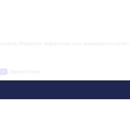
 плагинов. Подробную информацию о них рекомендуется изучат
. Пример записи:
fix