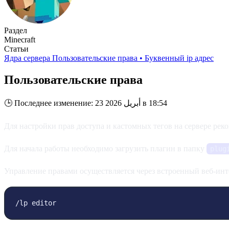
Раздел
Minecraft
Статьи
Ядра сервера
Пользовательские права
•
Буквенный ip адрес
Пользовательские права
Последнее изменение: 23 أبريل 2026 в 18:54
🕒
Для настройки прав доступа и кастомных тегов на сервере рек
Для начала работы необходимо загрузить плагин в папку
plug
Управление правами осуществляется через встроенный веб-инт
/lp editor