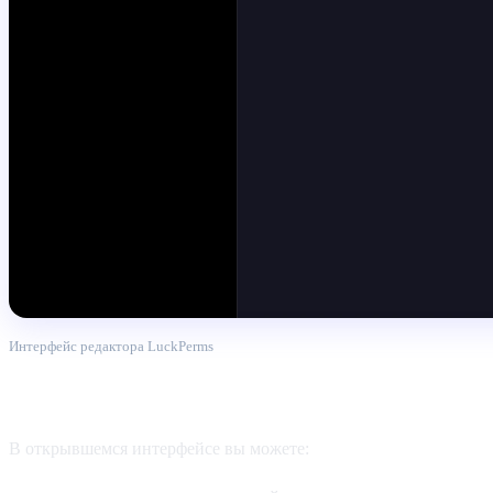
Интерфейс редактора LuckPerms
Настройка групп и прав
В открывшемся интерфейсе вы можете: