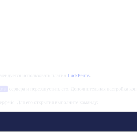
омендуется использовать плагин
LuckPerms
.
сервера и перезапустить его. Дополнительная настройка кон
ins
ерфейс. Для его открытия выполните команду: