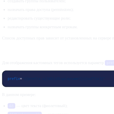
создавать группы пользователей;
назначать права доступа (permissions);
редактировать существующие роли;
назначать группы конкретным игрокам.
Список доступных прав зависит от установленных на сервере
Настройка префиксов (тегов)
Для отображения кастомных тегов используется параметр
pre
prefix
=
"{{prefix:s}}&5{{displayname}}{{suffix}}"
В данном примере:
— цвет текста (фиолетовый);
&5