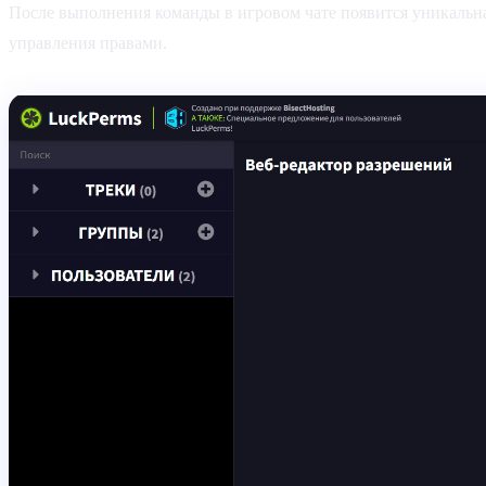
После выполнения команды в игровом чате появится уникальная
управления правами.