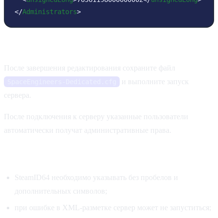
</
Administrators
>
Применение изменений
После завершения редактирования сохраните файл
и выполните запуск
SpaceEngineers-Dedicated.cfg
сервера.
После подключения к серверу указанные пользователи
автоматически получат административные права.
Дополнительная информация
SteamID64 необходимо указывать без пробелов и
дополнительных символов;
при ошибке в XML-разметке сервер может не запуститься;