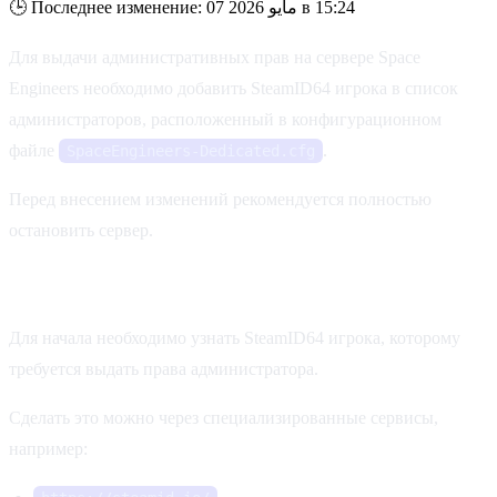
Последнее изменение: 07 مايو 2026 в 15:24
🕒
Для выдачи административных прав на сервере Space
Engineers необходимо добавить SteamID64 игрока в список
администраторов, расположенный в конфигурационном
файле
.
SpaceEngineers-Dedicated.cfg
Перед внесением изменений рекомендуется полностью
остановить сервер.
Получение SteamID64
Для начала необходимо узнать SteamID64 игрока, которому
требуется выдать права администратора.
Сделать это можно через специализированные сервисы,
например: