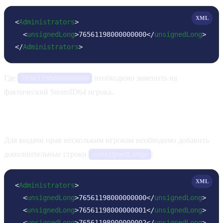
XML
<
Administrators
>
<
unsignedLong
>
76561198000000000
</
unsignedLong
>
</
Administrators
>
Где
необходимо заменить на
76561198000000000
фактический SteamID64 игрока.
Добавление нескольких администраторов
Для выдачи прав нескольким игрокам необходимо добавить
дополнительные строки
:
<unsignedLong>
XML
<
Administrators
>
<
unsignedLong
>
76561198000000000
</
unsignedLong
>
<
unsignedLong
>
76561198000000001
</
unsignedLong
>
<
unsignedLong
>
76561198000000002
</
unsignedLong
>