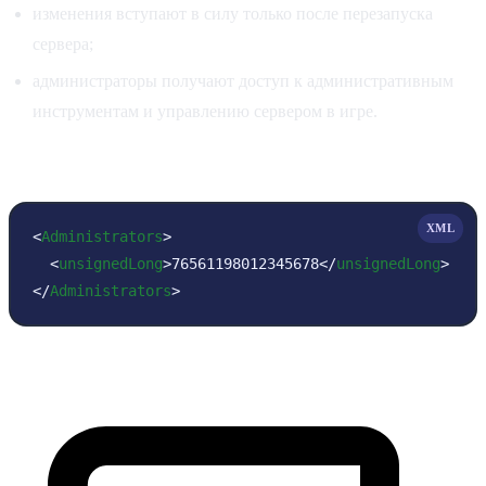
изменения вступают в силу только после перезапуска
сервера;
администраторы получают доступ к административным
инструментам и управлению сервером в игре.
Пример итоговой конфигурации
XML
<
Administrators
>
<
unsignedLong
>
76561198012345678
</
unsignedLong
>
</
Administrators
>