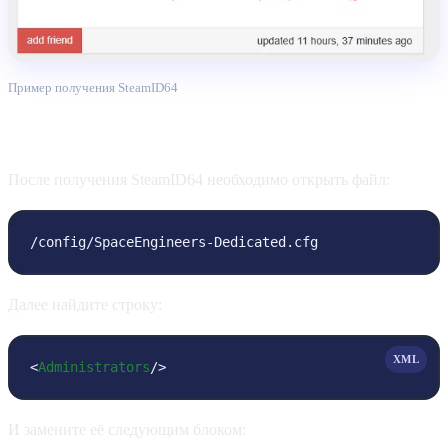
Пример получения SteamID64
Редактирование конфигурации
После получения SteamID64 необходимо открыть файл:
/config/SpaceEngineers-Dedicated.cfg
Далее найдите строку:
XML
<
Administrators
/>
И замените её следующим блоком: