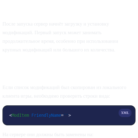
Первый запуск
После запуска сервер начнёт загрузку и установку
модификаций. Первый запуск может занимать
продолжительное время, особенно при использовании
крупных модификаций или большого их количества.
Особенности копирования списка
модификаций
Если список модификаций был скопирован из локального
клиента игры, необходимо проверить строки вида:
XML
<
ModItem
FriendlyName
=
""
>
На сервере они должны быть заменены на: