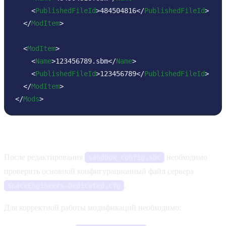
<
PublishedFileId
>
484504816
</
PublishedFileId
>
</
ModItem
>
<
ModItem
>
<
Name
>
123456789.sbm
</
Name
>
<
PublishedFileId
>
123456789
</
PublishedFileId
>
</
ModItem
>
</
Mods
>
Дополнительные настройки
После редактирования
необходимо
sandbox_config.sbc
проверить основной конфигурационный файл сервера
.
SpaceEngineers-Dedicated.cfg
Для корректной работы модификаций необходимо: