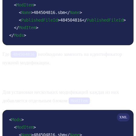
<
ModItem
>
<
Name
>
484504816.sbm
</
Name
>
<
PublishedFileId
>
484504816
</
PublishedFileId
>
</
ModItem
>
</
Mods
>
Где
необходимо заменить на идентификатор
484504816
нужной модификации.
Добавление нескольких модификаций
Для установки нескольких модификаций каждая из них
добавляется отдельным блоком
:
ModItem
XML
<
Mods
>
<
ModItem
>
<
Name
>
484504816.sbm
</
Name
>