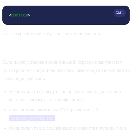
XML
<
ModItem
>
Иначе сервер может не распознать модификации.
Возможные проблемы
Если после установки модификаций сервер не запускается
или игроки не могут подключиться, рекомендуется выполнить
следующие действия:
убедиться, что серверу было предоставлено достаточно
времени для загрузки модификаций;
проверить корректность XML-разметки файла
;
sandbox_config.sbc
убедиться, что все модификации являются публичными и