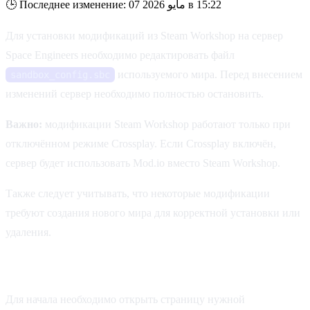
Последнее изменение: 07 مايو 2026 в 15:22
🕒
Для установки модификаций из Steam Workshop на сервер
Space Engineers необходимо редактировать файл
используемого мира. Перед внесением
sandbox_config.sbc
изменений сервер необходимо полностью остановить.
Важно:
модификации Steam Workshop работают только при
отключённом режиме Crossplay. Если Crossplay включён,
сервер будет использовать Mod.io вместо Steam Workshop.
Также следует учитывать, что некоторые модификации
требуют создания нового мира для корректной установки или
удаления.
Получение Workshop ID
Для начала необходимо открыть страницу нужной