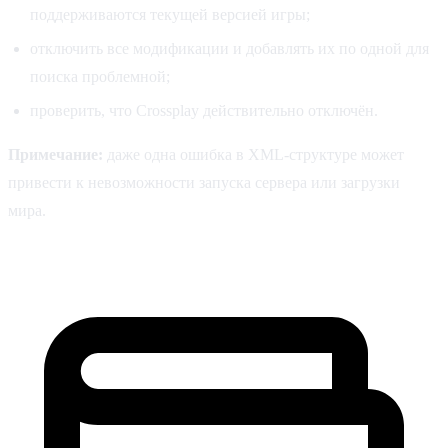
поддерживаются текущей версией игры;
отключить все модификации и добавлять их по одной для
поиска проблемной;
проверить, что Crossplay действительно отключён.
Примечание:
даже одна ошибка в XML-структуре может
привести к невозможности запуска сервера или загрузки
мира.