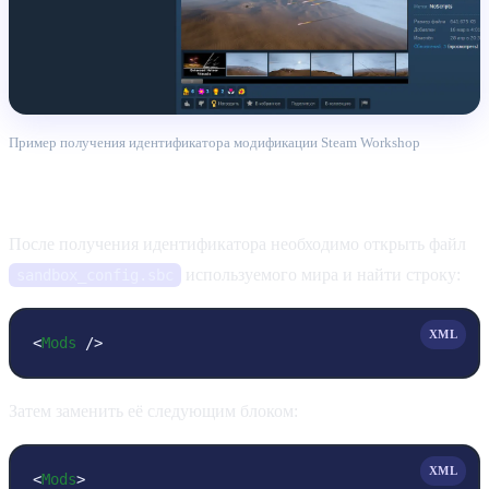
Пример получения идентификатора модификации Steam Workshop
Добавление модификации
После получения идентификатора необходимо открыть файл
используемого мира и найти строку:
sandbox_config.sbc
XML
<
Mods
 />
Затем заменить её следующим блоком:
XML
<
Mods
>