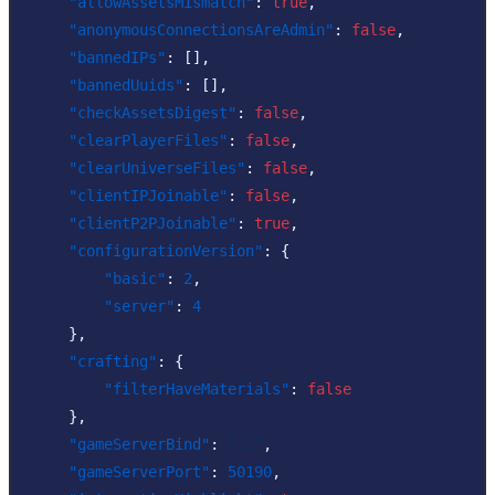
"allowAssetsMismatch"
:
true
,
"anonymousConnectionsAreAdmin"
:
false
,
"bannedIPs"
:
[
]
,
"bannedUuids"
:
[
]
,
"checkAssetsDigest"
:
false
,
"clearPlayerFiles"
:
false
,
"clearUniverseFiles"
:
false
,
"clientIPJoinable"
:
false
,
"clientP2PJoinable"
:
true
,
"configurationVersion"
:
{
"basic"
:
2
,
"server"
:
4
}
,
"crafting"
:
{
"filterHaveMaterials"
:
false
}
,
"gameServerBind"
:
"::"
,
"gameServerPort"
:
50190
,