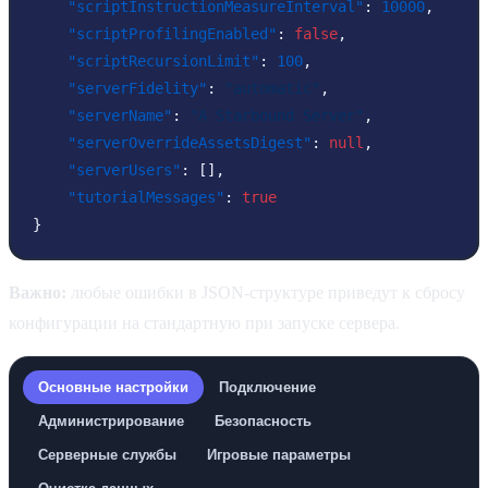
"scriptInstructionMeasureInterval"
:
10000
,
"scriptProfilingEnabled"
:
false
,
"scriptRecursionLimit"
:
100
,
"serverFidelity"
:
"automatic"
,
"serverName"
:
"A Starbound Server"
,
"serverOverrideAssetsDigest"
:
null
,
"serverUsers"
:
[
]
,
"tutorialMessages"
:
true
}
Важно:
любые ошибки в JSON-структуре приведут к сбросу
конфигурации на стандартную при запуске сервера.
Основные настройки
Подключение
Администрирование
Безопасность
Серверные службы
Игровые параметры