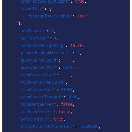
"interactiveHighlight"
:
true
,
"inventory"
:
{
"pickupToActionBar"
:
true
}
,
"maxPlayers"
:
8
,
"maxTeamSize"
:
4
,
"monochromeLighting"
:
false
,
"playerBackupFileCount"
:
3
,
"queryServerBind"
:
"::"
,
"queryServerPort"
:
50191
,
"rconServerBind"
:
"::"
,
"rconServerPassword"
:
""
,
"rconServerPort"
:
21026
,
"rconServerTimeout"
:
1000
,
"runQueryServer"
:
false
,
"runRconServer"
:
false
,
"safeScripts"
:
true
,
"scriptInstructionLimit"
:
10000000
,