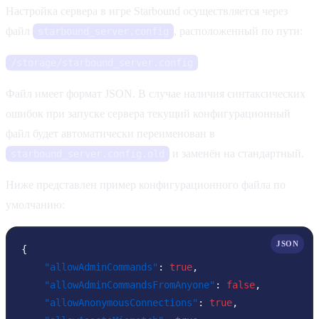
Настройка сервера в игре Starbound осуществляется через
файл
, расположенный по пути:
starbound_server.config
/storage/starbound_server.config
Файл имеет формат JSON. В случае наличия синтаксических
ошибок при запуске сервера текущий конфигурационный
файл будет автоматически переименован в
и заменён на стандартный.
starbound_server.config.old
Ниже представлен пример конфигурационного файла по
умолчанию:
JSON
{
"allowAdminCommands"
:
true
,
"allowAdminCommandsFromAnyone"
:
false
,
"allowAnonymousConnections"
:
true
,