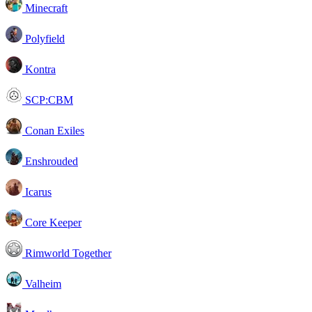
Minecraft
Polyfield
Kontra
SCP:CBM
Conan Exiles
Enshrouded
Icarus
Core Keeper
Rimworld Together
Valheim