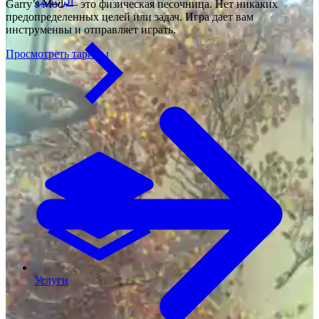
الرئيسية
Garry’s Mod — это физическая песочница. Нет никаких
предопределенных целей или задач. Игра дает вам
инструменвы и отправляет играть.
Просмотреть тарифы
Услуги