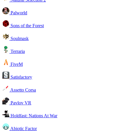
Palworld
Sons of the Forest
Soulmask
Terraria
FiveM
Satisfactory
Assetto Corsa
Pavlov VR
Holdfast: Nations At War
Abiotic Factor