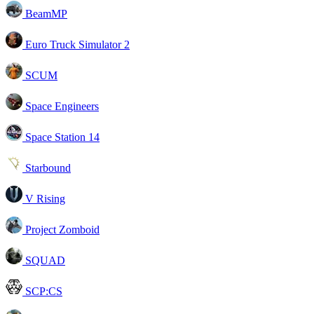
BeamMP
Euro Truck Simulator 2
SCUM
Space Engineers
Space Station 14
Starbound
V Rising
Project Zomboid
SQUAD
SCP:CS