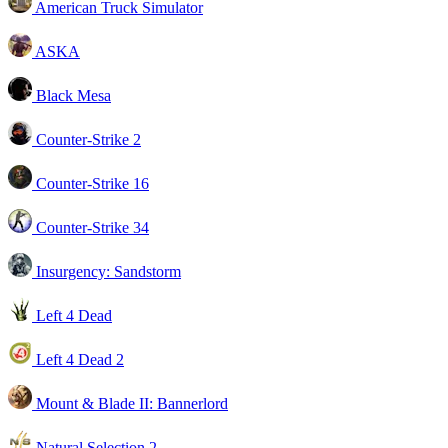
American Truck Simulator
ASKA
Black Mesa
Counter-Strike 2
Counter-Strike 16
Counter-Strike 34
Insurgency: Sandstorm
Left 4 Dead
Left 4 Dead 2
Mount & Blade II: Bannerlord
Natural Selection 2