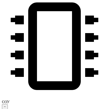
ОЗУ
−