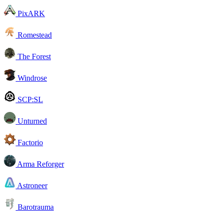
PixARK
Romestead
The Forest
Windrose
SCP:SL
Unturned
Factorio
Arma Reforger
Astroneer
Barotrauma