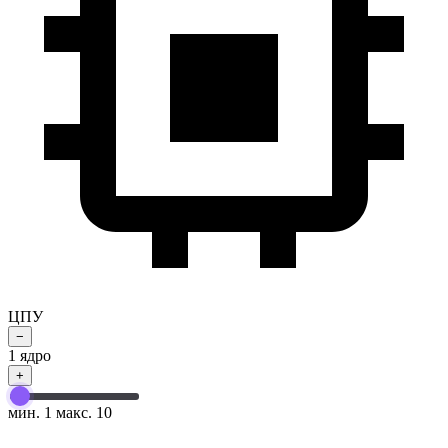
ЦПУ
−
1
ядро
+
мин. 1
макс. 10