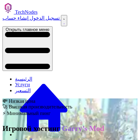
TechNodes
إنشاء حساب
تسجيل الدخول
Открыть главное меню
الرئيسية
Услуги
التسعير
💸 Низкая цена
🚀 Высокая производительность
⚡ Минимальный пинг
Игровой хостинг
Garry’s Mod