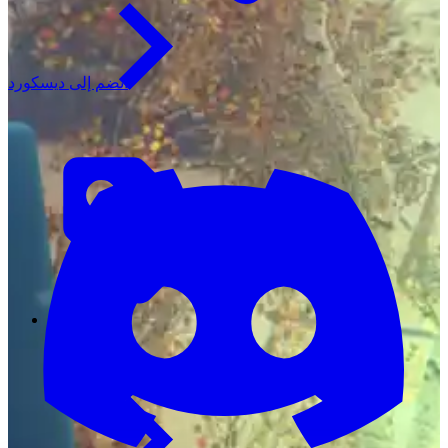
انضم إلى ديسكورد
التسعير